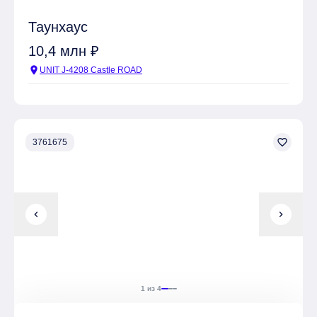
Таунхаус
10,4 млн ₽
location_on
UNIT J-4208 Castle ROAD
favorite_border
3761675
chevron_left
chevron_right
1 из 4