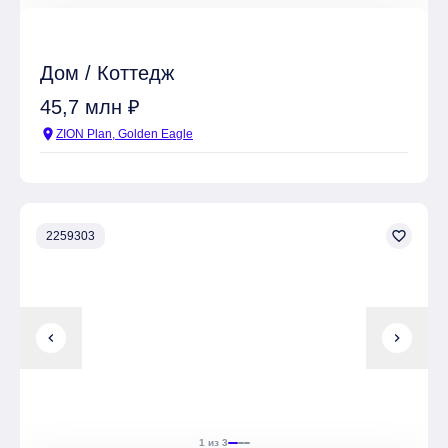
Дом / Коттедж
45,7 млн ₽
location_on
ZION Plan, Golden Eagle
favorite_border
2259303
chevron_left
chevron_right
1 из 3