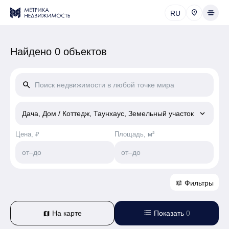
RU
Найдено 0 объектов
search
keyboard_arrow_down
Дача, Дом / Коттедж, Таунхаус, Земельный участок
Цена, ₽
Площадь, м²
от
–
до
от
–
до
Фильтры
tune
format_list_bulleted
На карте
Показать
0
map