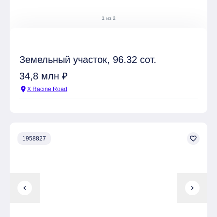
1 из 2
Земельный участок, 96.32 сот.
34,8 млн ₽
location_on
X Racine Road
favorite_border
1958827
chevron_left
chevron_right