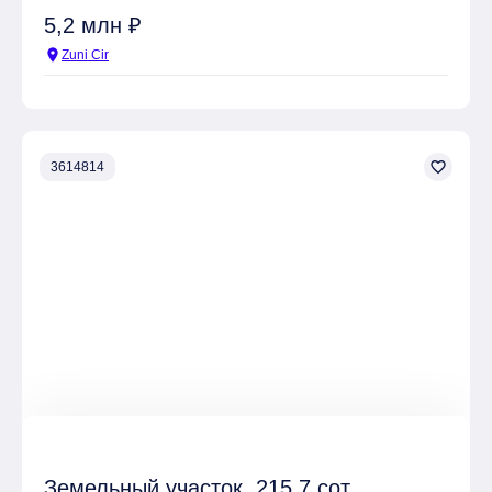
5,2 млн ₽
location_on
Zuni Cir
favorite_border
3614814
Земельный участок, 215.7 сот.