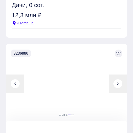
Дачи, 0 сот.
12,3 млн ₽
location_on
9 Torch Ln
favorite_border
3236886
chevron_left
chevron_right
1 из 6