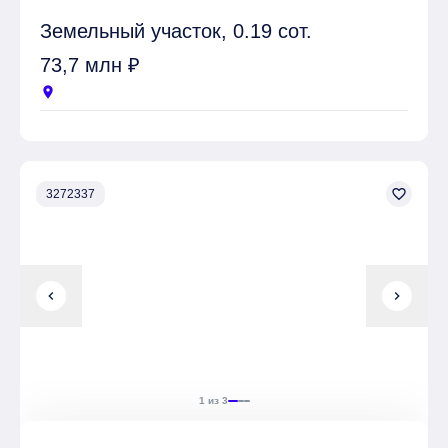
Земельный участок, 0.19 сот.
73,7 млн ₽
location_on
favorite_border
3272337
chevron_left
chevron_right
1 из 3