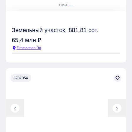
1 из 3
Земельный участок, 881.81 сот.
65,4 млн ₽
location_on
Zimmerman Rd
favorite_border
3237054
chevron_left
chevron_right