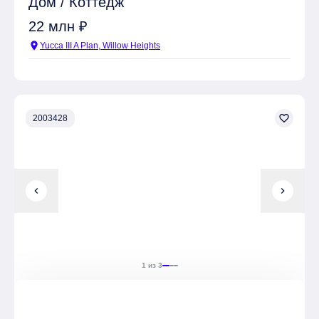
Дом / Коттедж
22 млн ₽
location_on
Yucca III A Plan, Willow Heights
favorite_border
2003428
chevron_left
chevron_right
1 из 3