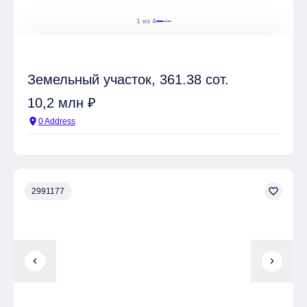
1 из 4
Земельный участок, 361.38 сот.
10,2 млн ₽
location_on
0 Address
favorite_border
2991177
chevron_left
chevron_right