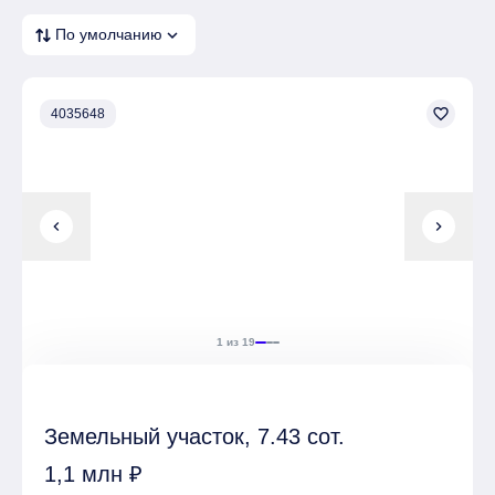
expand_more
По умолчанию
favorite_border
4035648
chevron_left
chevron_right
1 из 19
Земельный участок, 7.43 сот.
1,1 млн ₽