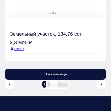
1 из 3
Земельный участок, 134.76 сот.
2,3 млн ₽
location_on
Zinc Rd
Показать еще
1
2
...
80333