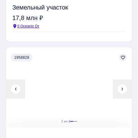
Земельный участок
17,8 млн ₽
location_on
0 Oceanic Dr
favorite_border
1958828
chevron_left
chevron_right
1 из 4