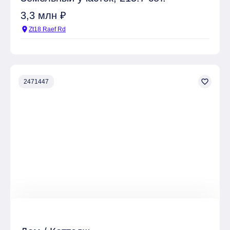
3,3 млн ₽
location_on
Zt18 Raef Rd
favorite_border
2471447