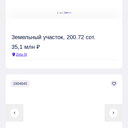
1 из 3
Земельный участок, 200.72 сот.
35,1 млн ₽
location_on
Zola St
favorite_border
1904645
chevron_left
chevron_right