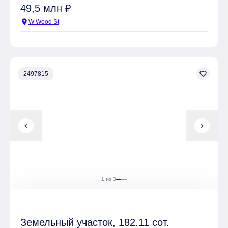
49,5 млн ₽
location_on
W Wood St
favorite_border
2497815
chevron_left
chevron_right
1 из 3
Земельный участок, 182.11 сот.