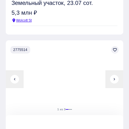
Земельный участок, 23.07 сот.
5,3 млн ₽
location_on
Wolcott St
favorite_border
2775514
chevron_left
chevron_right
1 из 3