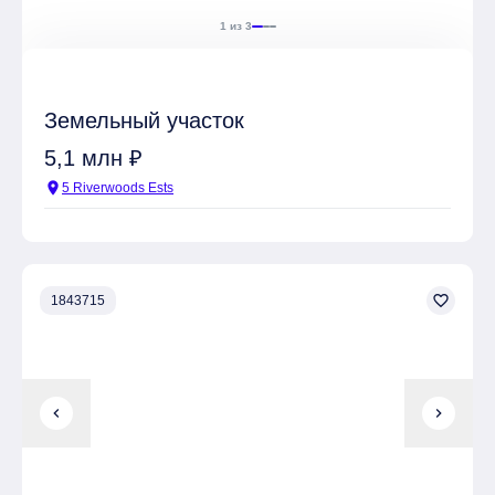
1 из 3
Земельный участок
5,1 млн ₽
location_on
5 Riverwoods Ests
favorite_border
1843715
chevron_left
chevron_right